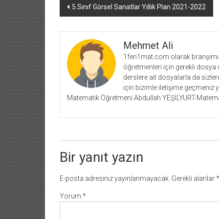
Yazı
5.Sınıf Görsel Sanatlar Yıllık Plan 2021-2022
dolaşımı
Mehmet Ali
1fen1mat.com olarak branşımız 
öğretmenleri için gerekli dosya 
derslere ait dosyalarla da siz
için bizimle iletişime geçmeniz 
Matematik Öğretmeni Abdullah YEŞİLYURT-Matema
Bir yanıt yazın
E-posta adresiniz yayınlanmayacak.
Gerekli alanlar
Yorum
*