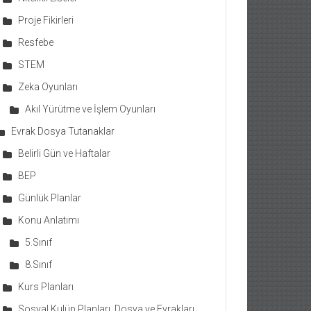
Proje Fikirleri
Resfebe
STEM
Zeka Oyunları
Akıl Yürütme ve İşlem Oyunları
Evrak Dosya Tutanaklar
Belirli Gün ve Haftalar
BEP
Günlük Planlar
Konu Anlatımı
5.Sınıf
8.Sınıf
Kurs Planları
Sosyal Kulüp Planları, Dosya ve Evrakları