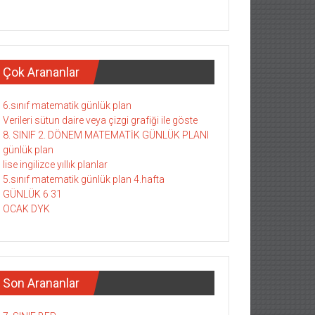
Çok Arananlar
6.sınıf matematik günlük plan
Verileri sütun daire veya çizgi grafiği ile göste
8. SINIF 2. DÖNEM MATEMATİK GÜNLÜK PLANI
günlük plan
lise ingilizce yıllık planlar
5.sınıf matematik günlük plan 4.hafta
GÜNLÜK 6 31
OCAK DYK
Son Arananlar