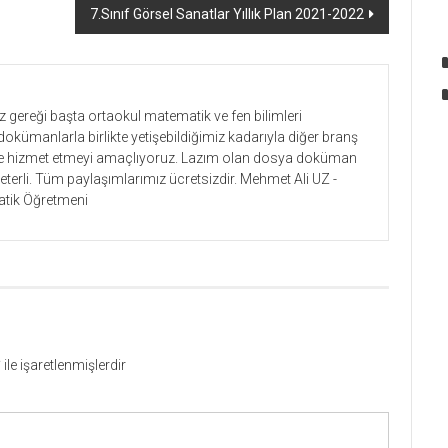
7.Sınıf Görsel Sanatlar Yıllık Plan 2021-2022
gereği başta ortaokul matematik ve fen bilimleri
dokümanlarla birlikte yetişebildiğimiz kadarıyla diğer branş
lere hizmet etmeyi amaçlıyoruz. Lazım olan dosya doküman
yeterli. Tüm paylaşımlarımız ücretsizdir. Mehmet Ali UZ -
tik Öğretmeni
*
ile işaretlenmişlerdir