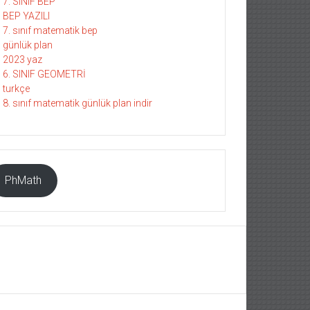
7. SINIF BEP
BEP YAZILI
7. sınıf matematik bep
günlük plan
2023 yaz
6. SINIF GEOMETRİ
turkçe
8. sınıf matematik günlük plan indir
PhMath